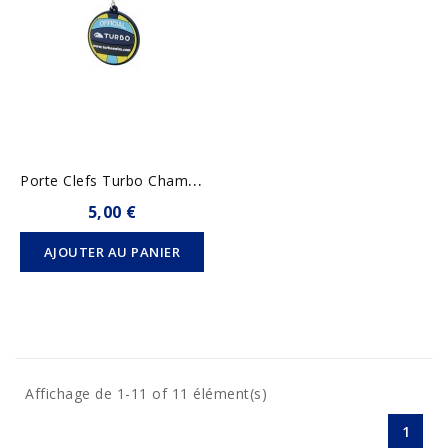
P
Orte Clefs Turbo Champion...
5,00 €
AJOUTER AU PANIER
Affichage de 1-11 of 11 élément(s)
1